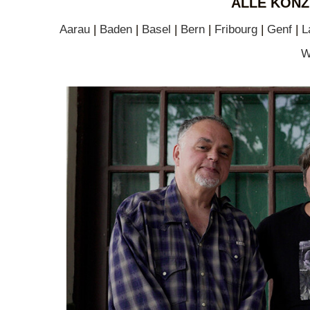
ALLE KONZ
Aarau
|
Baden
|
Basel
|
Bern
|
Fribourg
|
Genf
|
L
W