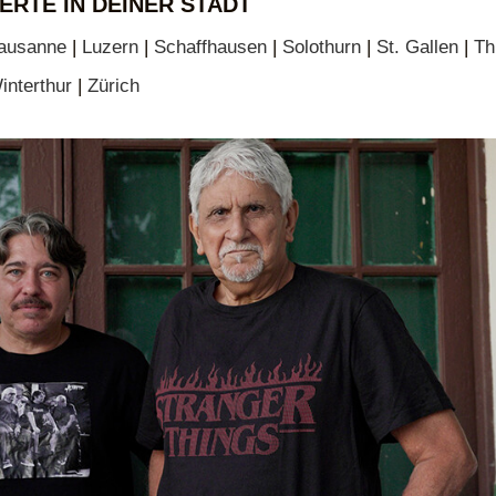
ERTE IN DEINER STADT
ausanne
|
Luzern
|
Schaffhausen
|
Solothurn
|
St. Gallen
|
Th
interthur
|
Zürich