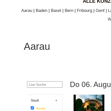
ALLE KONZ
Aarau
|
Baden
|
Basel
|
Bern
|
Fribourg
|
Genf
|
L
W
Aarau
Do 06. Augu
Stadt
+
Aarau