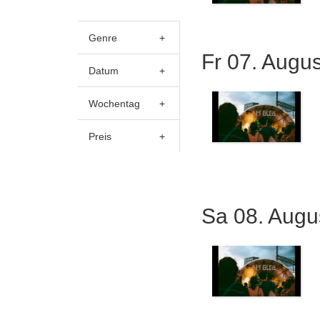
Genre
+
Fr 07. Augu
Datum
+
Wochentag
+
Preis
+
Sa 08. Augu