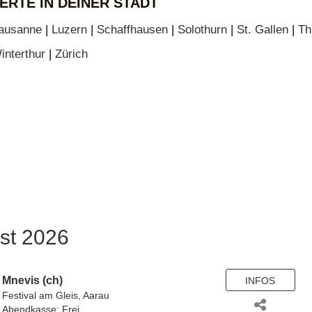
ERTE IN DEINER STADT
ausanne
|
Luzern
|
Schaffhausen
|
Solothurn
|
St. Gallen
|
Th
interthur
|
Zürich
st 2026
Mnevis (ch)
INFOS
Festival am Gleis, Aarau
Abendkasse: Frei