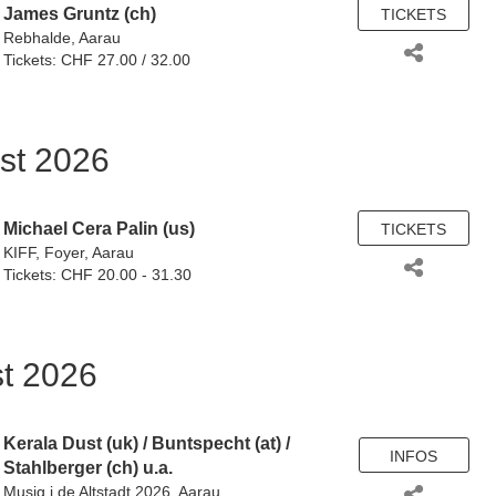
James Gruntz (ch)
TICKETS
Rebhalde, Aarau
Tickets: CHF 27.00 / 32.00
st 2026
Michael Cera Palin (us)
TICKETS
KIFF, Foyer, Aarau
Tickets: CHF 20.00 - 31.30
st 2026
Kerala Dust (uk)
/
Buntspecht (at)
/
INFOS
Stahlberger (ch)
u.a.
Musig i de Altstadt 2026, Aarau