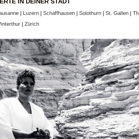
ERTE IN DEINER STADT
ausanne
|
Luzern
|
Schaffhausen
|
Solothurn
|
St. Gallen
|
Th
interthur
|
Zürich