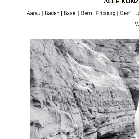
ALLE KONZ
Aarau
|
Baden
|
Basel
|
Bern
|
Fribourg
|
Genf
|
L
W