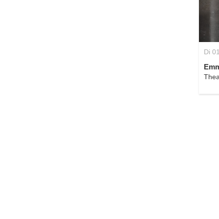
Di 0
Emmy
Thea