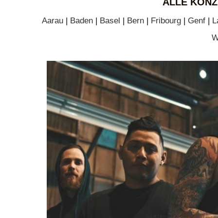
ALLE KONZ
Aarau
|
Baden
|
Basel
|
Bern
|
Fribourg
|
Genf
|
L
W