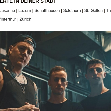
ERTE IN DEINER STADT
ausanne
|
Luzern
|
Schaffhausen
|
Solothurn
|
St. Gallen
|
Th
interthur
|
Zürich