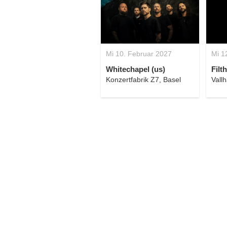
Mi 10. Februar 2027
Mi 1
Whitechapel (us)
Filth
Konzertfabrik Z7, Basel
Vallh