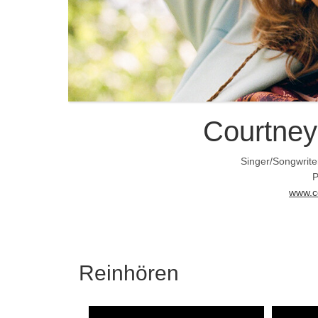
Courtney
Singer/Songwrite
P
www.c
Reinhören