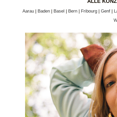
ALLE KONZ
Aarau
|
Baden
|
Basel
|
Bern
|
Fribourg
|
Genf
|
L
W