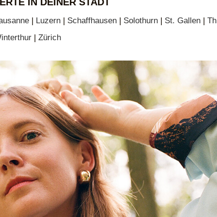
ERTE IN DEINER STADT
ausanne
|
Luzern
|
Schaffhausen
|
Solothurn
|
St. Gallen
|
Th
interthur
|
Zürich