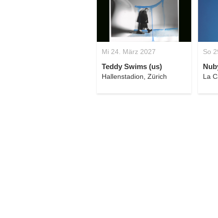
Mi 24. März 2027
So 2
Teddy Swims (us)
Nuby
Hallenstadion, Zürich
La C