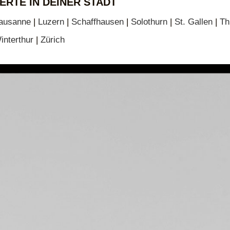
ERTE IN DEINER STADT
ausanne
|
Luzern
|
Schaffhausen
|
Solothurn
|
St. Gallen
|
Th
interthur
|
Zürich