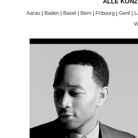
ALLE KONZ
Aarau
|
Baden
|
Basel
|
Bern
|
Fribourg
|
Genf
|
L
W