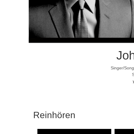
Jo
Singer/Song
S
Reinhören