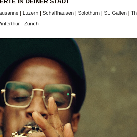
ERTE IN DEINER STADT
ausanne
|
Luzern
|
Schaffhausen
|
Solothurn
|
St. Gallen
|
Th
interthur
|
Zürich