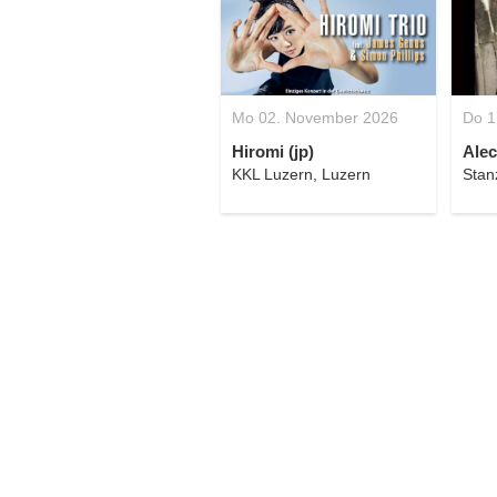
Mo 02. November 2026
Do 1
Hiromi (jp)
Alec
KKL Luzern, Luzern
Stan