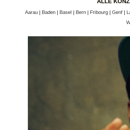
ALLE KONZ
Aarau
|
Baden
|
Basel
|
Bern
|
Fribourg
|
Genf
|
L
W