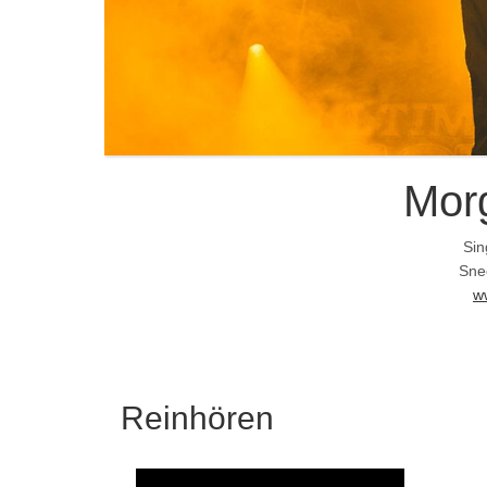
Mor
Sin
Sne
w
Reinhören