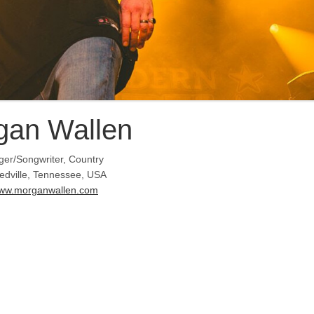
gan Wallen
ger/Songwriter, Country
edville, Tennessee, USA
ww.morganwallen.com