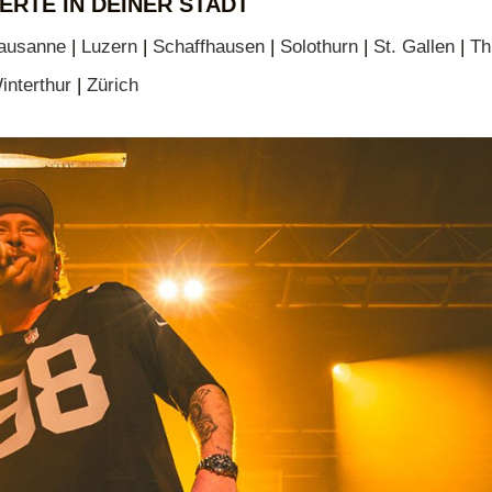
ERTE IN DEINER STADT
ausanne
|
Luzern
|
Schaffhausen
|
Solothurn
|
St. Gallen
|
Th
interthur
|
Zürich