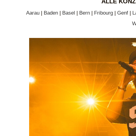
ALLE KONZ
Aarau
|
Baden
|
Basel
|
Bern
|
Fribourg
|
Genf
|
L
W