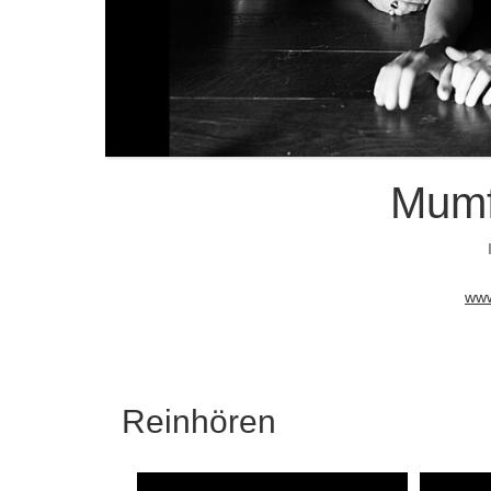
Mumf
www
Reinhören