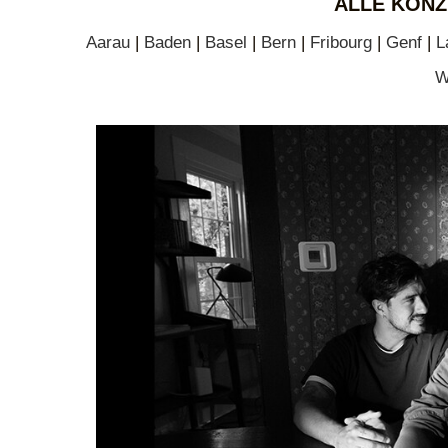
ALLE KONZ
Aarau
|
Baden
|
Basel
|
Bern
|
Fribourg
|
Genf
|
L
W