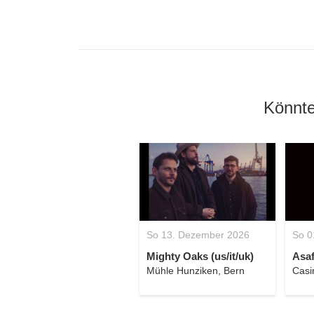
Könnte
So 13. Dezember 2026
So 0
Mighty Oaks (us/it/uk)
Asaf
Mühle Hunziken, Bern
Casi