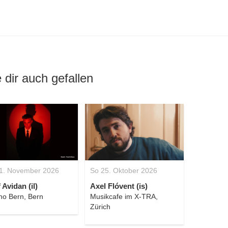
 dir auch gefallen
1. November 2026
So 25. Oktober 2026
 Avidan (il)
Axel Flóvent (is)
no Bern, Bern
Musikcafe im X-TRA,
Zürich