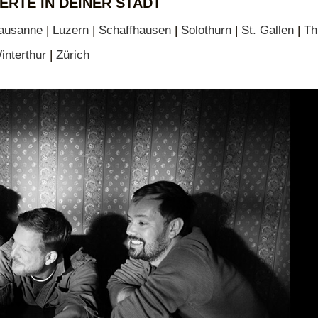
ERTE IN DEINER STADT
ausanne
|
Luzern
|
Schaffhausen
|
Solothurn
|
St. Gallen
|
Th
interthur
|
Zürich