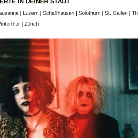
ERTE IN DEINER STADT
ausanne
|
Luzern
|
Schaffhausen
|
Solothurn
|
St. Gallen
|
Th
interthur
|
Zürich