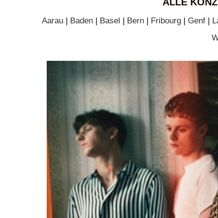
ALLE KONZ
Aarau
|
Baden
|
Basel
|
Bern
|
Fribourg
|
Genf
|
L
W