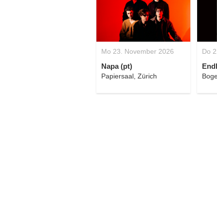
Mo 23. November 2026
Do 2
Napa (pt)
Endl
Papiersaal, Zürich
Boge