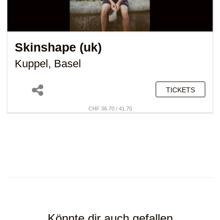
Skinshape (uk)
Kuppel, Basel
TICKETS
CHF 36.70 / 41.70
Könnte dir auch gefallen