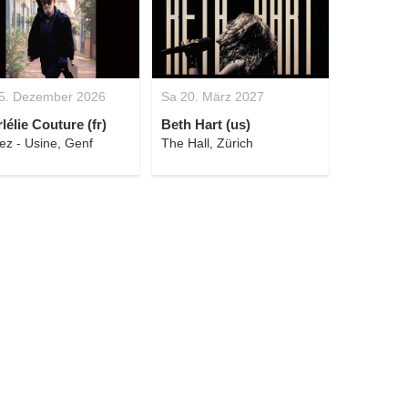
5. Dezember 2026
Sa 20. März 2027
lélie Couture (fr)
Beth Hart (us)
ez - Usine, Genf
The Hall, Zürich