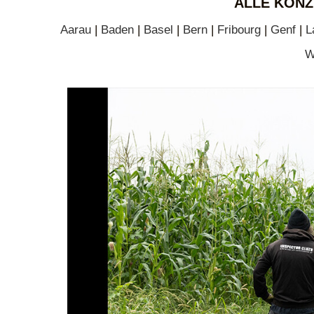
ALLE KONZ
Aarau
|
Baden
|
Basel
|
Bern
|
Fribourg
|
Genf
|
L
W