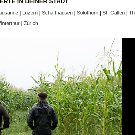
ERTE IN DEINER STADT
ausanne
|
Luzern
|
Schaffhausen
|
Solothurn
|
St. Gallen
|
Th
interthur
|
Zürich