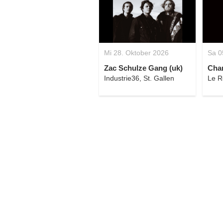
Mi 28. Oktober 2026
Sa 0
Zac Schulze Gang (uk)
Char
Industrie36, St. Gallen
Le R