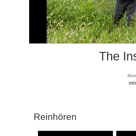
The In
Mon
www
Reinhören