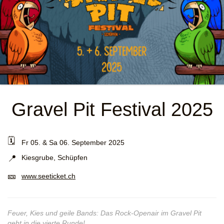
Gravel Pit Festival 2025
🗓️
Fr 05. & Sa 06. September 2025
📍
Kiesgrube, Schüpfen
🎫
www.seeticket.ch
Feuer, Kies und geile Bands: Das Rock-Openair im Gravel Pit
geht in die vierte Runde!