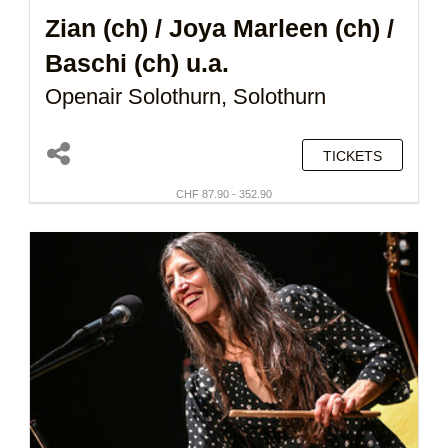
Zian (ch)
/
Joya Marleen (ch)
/
Baschi (ch)
u.a.
Openair Solothurn, Solothurn
TICKETS
CHF 87.90 - 352.90