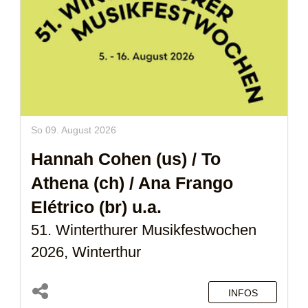
So 09. August 2026
Hannah Cohen (us)
/
To
Athena (ch)
/
Ana Frango
Elétrico (br)
u.a.
51. Winterthurer Musikfestwochen
2026, Winterthur
INFOS