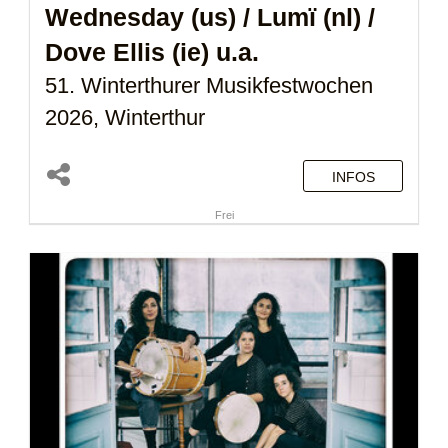
Wednesday (us)
/
Lumï (nl)
/
Dove Ellis (ie)
u.a.
51. Winterthurer Musikfestwochen
2026, Winterthur
INFOS
Frei