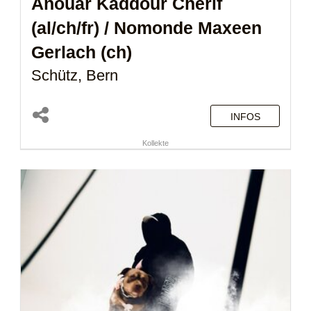
Anouar Kaddour Cherif
(al/ch/fr)
/ Nomonde Maxeen
Gerlach (ch)
Schütz, Bern
INFOS
Kollekte