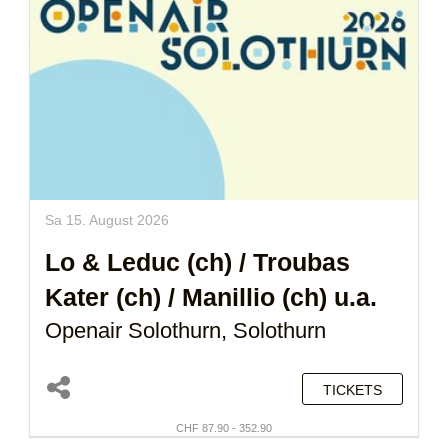
Sa 15. August 2026
Lo & Leduc (ch)
/
Troubas
Kater (ch)
/
Manillio (ch)
u.a.
Openair Solothurn, Solothurn
TICKETS
CHF 87.90 - 352.90