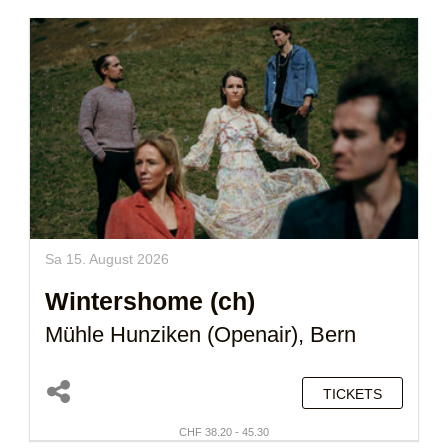
Sa 15. August 2026
Wintershome (ch)
Mühle Hunziken (Openair), Bern
TICKETS
CHF 38.20 - 45.30