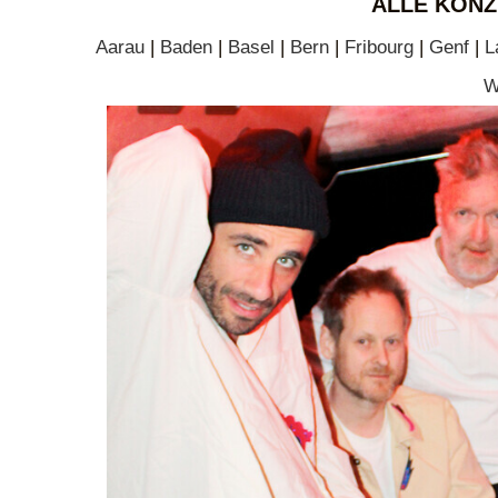
ALLE KONZ
Aarau
|
Baden
|
Basel
|
Bern
|
Fribourg
|
Genf
|
L
W