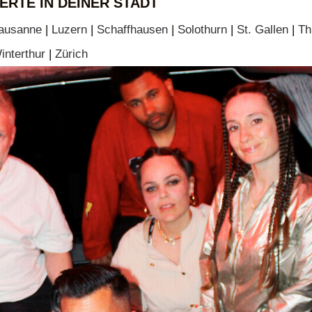
ERTE IN DEINER STADT
ausanne
|
Luzern
|
Schaffhausen
|
Solothurn
|
St. Gallen
|
Th
interthur
|
Zürich