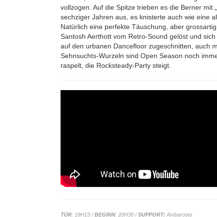
vollzogen. Auf die Spitze trieben es die Berner mi
sechziger Jahren aus, es knisterte auch wie eine al
Natürlich eine perfekte Täuschung, aber grossart
Santosh Aerthott vom Retro-Sound gelöst und sich 
auf den urbanen Dancefloor zugeschnitten, auch m
Sehnsuchts-Wurzeln sind Open Season noch immer l
raspelt, die Rocksteady-Party steigt.
TÜR
: 19H15 /
BEGINN
: 20H30 /
SUPPORT:
Ambaroots