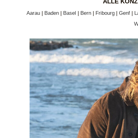
ALLE KONZ
Aarau
|
Baden
|
Basel
|
Bern
|
Fribourg
|
Genf
|
L
W