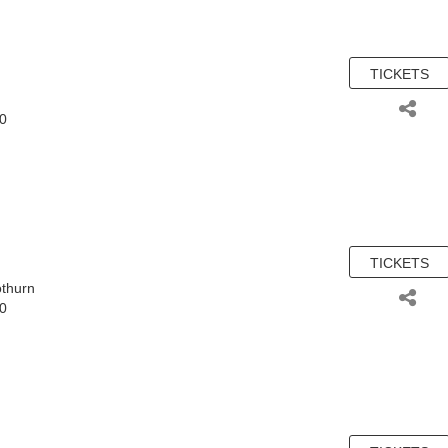
TICKETS
80
TICKETS
othurn
80