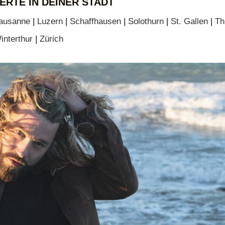
ERTE IN DEINER STADT
ausanne
|
Luzern
|
Schaffhausen
|
Solothurn
|
St. Gallen
|
Th
interthur
|
Zürich