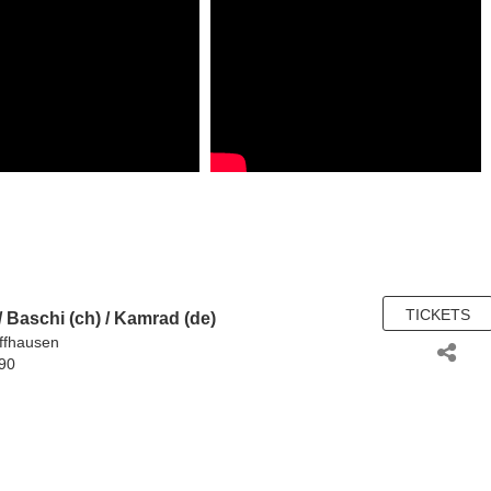
TICKETS
/
Baschi (ch)
/
Kamrad (de)
ffhausen
.90