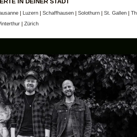
ERTE IN DEINER STADT
ausanne
|
Luzern
|
Schaffhausen
|
Solothurn
|
St. Gallen
|
Th
interthur
|
Zürich