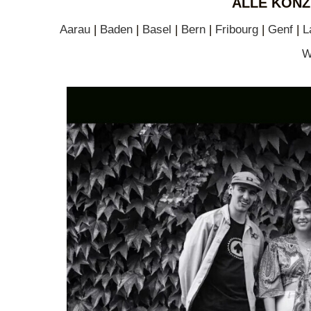
ALLE KONZ
Aarau
|
Baden
|
Basel
|
Bern
|
Fribourg
|
Genf
|
L
W