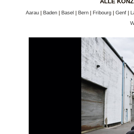
ALLE KONZ
Aarau
|
Baden
|
Basel
|
Bern
|
Fribourg
|
Genf
|
L
W