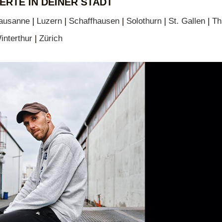
ERTE IN DEINER STADT
ausanne
|
Luzern
|
Schaffhausen
|
Solothurn
|
St. Gallen
|
Th
interthur
|
Zürich