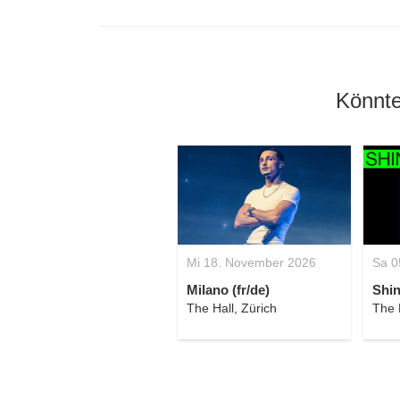
Könnte
Mi 18. November 2026
Sa 0
Milano (fr/de)
Shin
The Hall, Zürich
The 