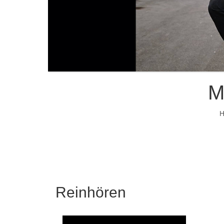
M
H
Reinhören