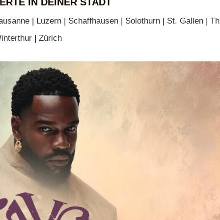
ERTE IN DEINER STADT
ausanne
|
Luzern
|
Schaffhausen
|
Solothurn
|
St. Gallen
|
Th
interthur
|
Zürich