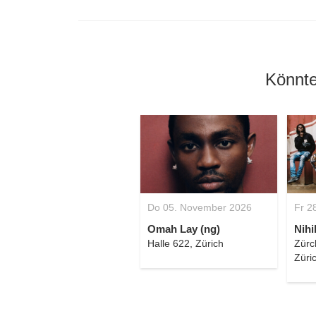
Könnte
Do 05. November 2026
Fr 2
Omah Lay (ng)
Nihi
Halle 622, Zürich
Zürc
Züri