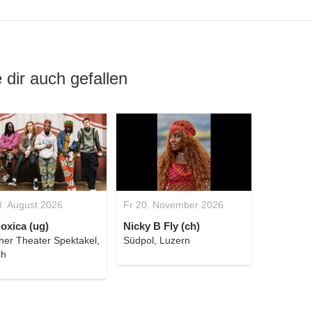
 dir auch gefallen
8. August 2026
Fr 20. November 2026
loxica (ug)
Nicky B Fly (ch)
her Theater Spektakel,
Südpol, Luzern
ch