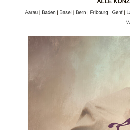
ALLE KONZ
Aarau
|
Baden
|
Basel
|
Bern
|
Fribourg
|
Genf
|
L
W