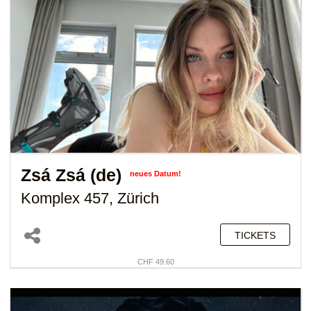
Zsá Zsá (de)
neues Datum!
Komplex 457, Zürich
TICKETS
CHF 49.60