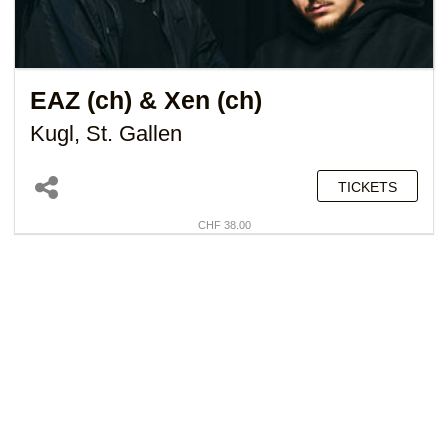
EAZ (ch)
&
Xen (ch)
Kugl, St. Gallen
TICKETS
CHF 38.00