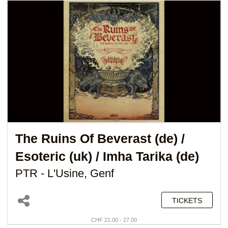
The Ruins Of Beverast (de)
/
Esoteric (uk) / Imha Tarika (de)
PTR - L'Usine, Genf
TICKETS
CHF 21.00 - 27.00