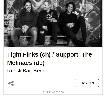
Tight Finks (ch)
/ Support:
The
Melmacs (de)
Rössli Bar, Bern
TICKETS
CHF 21.00 / 26.00