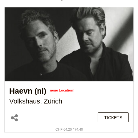
Haevn (nl)
neue Location!
Volkshaus, Zürich
TICKETS
CHF 64.20 / 74.40